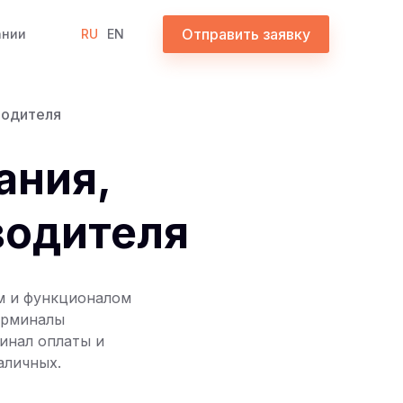
Отправить заявку
ании
RU
EN
водителя
ания,
водителя
м и функционалом
ерминалы
инал оплаты и
аличных.