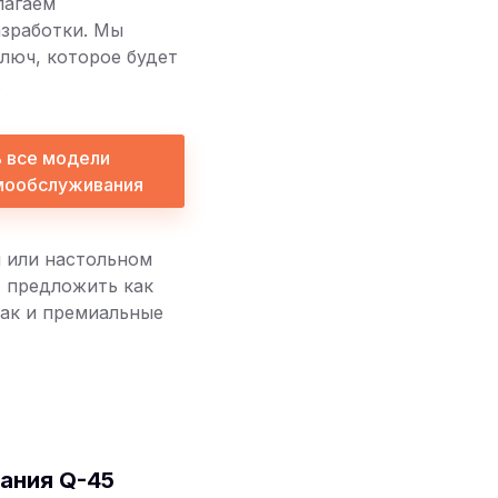
лагаем
зработки. Мы
люч, которое будет
.
 все модели
мообслуживания
 или настольном
т предложить как
так и премиальные
ания Q-45