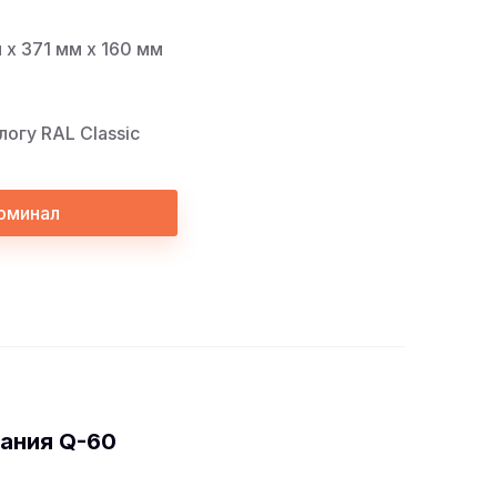
х 371 мм х 160 мм
логу RAL Classic
рминал
ания Q-60