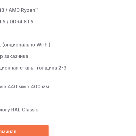
 i3 / AMD Ryzen™
Гб / DDR4 8 Гб
 (опционально Wi-Fi)
р заказчика
ционная сталь, толщина 2-3
м х 440 мм х 400 мм
логу RAL Classic
рминал