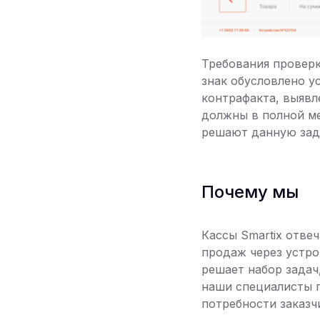
Требования проверк
знак обусловлено у
контрафакта, выявл
должны в полной ме
решают данную зада
Почему мы
Кассы Smartix отве
продаж через устр
решает набор задач
наши специалисты 
потребности заказчи