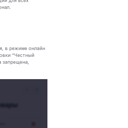
ии для всех
онал.
я, в режиме онлайн
ровки “Честный
а запрещена,