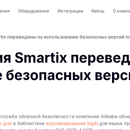
ения
Оборудование
Интеграции
Кейсы
О комп
tix переведены на использование безопасных версий lo
я Smartix переве
 безопасных верси
а служба облачной безопасности компании Alibaba обн
о дня
в библиотеке
журналирования log4j
для языка п