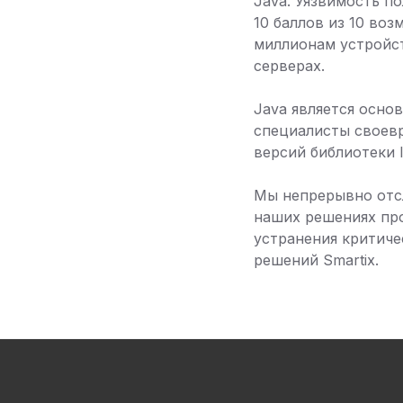
Java. Уязвимость п
10 баллов из 10 во
миллионам устройст
серверах.
Java является осно
специалисты своевр
версий библиотеки l
Мы непрерывно отс
наших решениях пр
устранения критиче
решений Smartix.