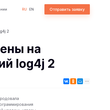
Отправить заявку
ании
RU
EN
g4j 2
дены на
й log4j 2
ародовала
рограммирования