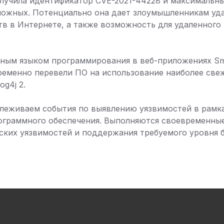
олучила идентификатор CVE-2021-44228 и максимальн
зможных. Потенциально она дает злоумышленникам уд
в в Интернете, а также возможность для удаленного
вным языком программирования в веб-приложениях Sm
еменно перевели ПО на использование наиболее све
og4j 2.
леживаем события по выявлению уязвимостей в рамка
ограммного обеспечения. Выполняются своевременные
ских уязвимостей и поддержания требуемого уровня 