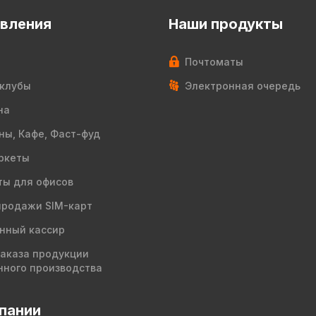
вления
Наши продукты
Почтоматы
клубы
Электронная очередь
на
ны, Кафе, Фаст-фуд
ркеты
ы для офисов
продажи SIM-карт
нный кассир
заказа продукции
нного производства
пании