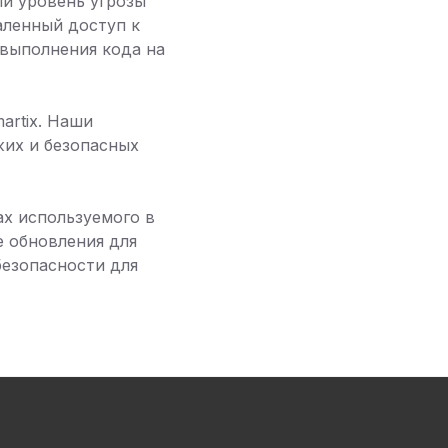
ый уровень угрозы
аленный доступ к
 выполнения кода на
artix. Наши
жих и безопасных
х используемого в
 обновления для
безопасности для