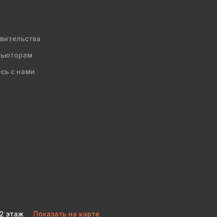
вительства
бьюторам
сь с нами
 2 этаж
Показать на карте