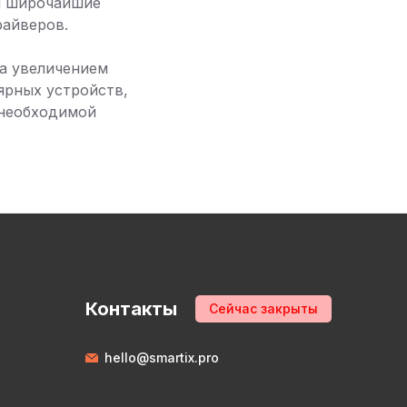
 и широчайшие
райверов.
а увеличением
ярных устройств,
 необходимой
Контакты
Сейчас закрыты
hello@smartix.pro