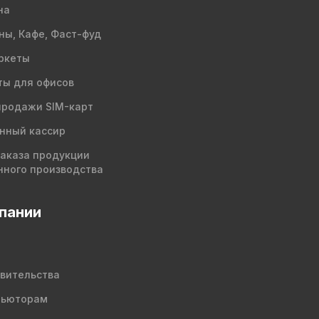
на
ны, Кафе, Фаст-фуд
ркеты
ы для офисов
продажи SIM-карт
нный кассир
заказа продукции
нного производства
пании
вительства
бьюторам