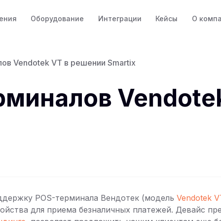
ения
Оборудование
Интеграции
Кейсы
О комп
в Vendotek VT в решении Smartix
миналов Vendote
ддержку POS-терминала Вендотек (модель
Vendotek V
ойства для приема безналичных платежей. Девайс пр