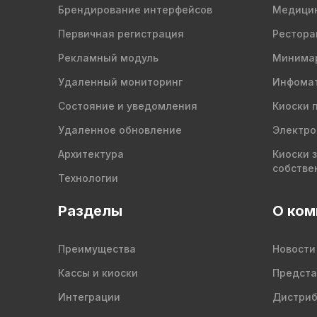
Брендирование интерфейсов
Медици
Первичная регистрация
Рестора
Рекламный модуль
Минима
Удаленный мониторинг
Инфомат
Состояние и уведомления
Киоски 
Удаленное обновление
Электро
Архитектура
Киоски 
собстве
Технологии
Разделы
О ком
Преимущества
Новости
Кассы и киоски
Предста
Интеграции
Дистри