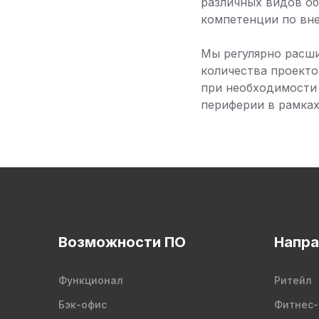
различных видов об
компетенции по вне
Мы регулярно расш
количества проекто
при необходимости
периферии в рамках
Возможности ПО
Напра
Функционал
Ритейл
Бэк-офис
Фитнес-