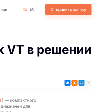
Отправить заявку
ании
RU
EN
k VT в решении
T
) — компактного
едназначен для