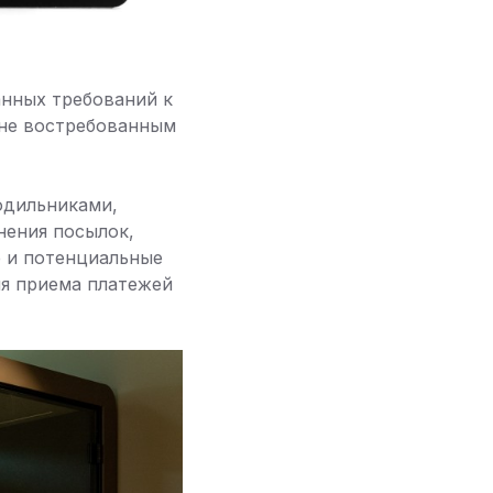
анных требований к
йне востребованным
одильниками,
нения посылок,
 и потенциальные
ля приема платежей