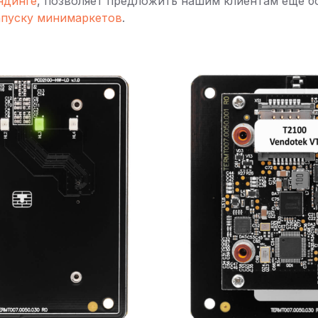
ндинге
, позволяет предложить нашим клиентам еще б
апуску минимаркетов
.