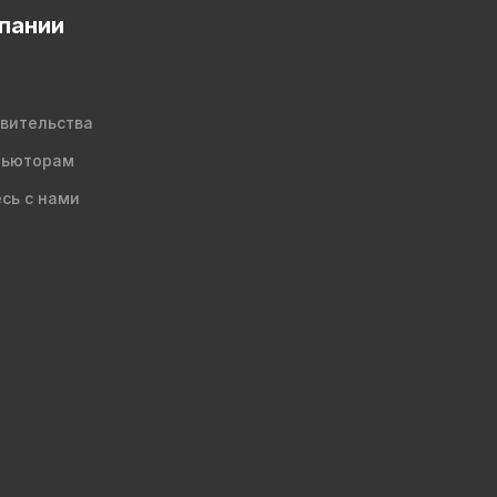
пании
вительства
бьюторам
сь с нами