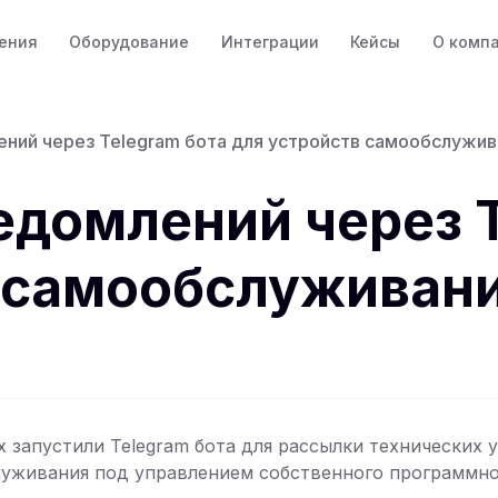
ения
Оборудование
Интеграции
Кейсы
О комп
ий через Telegram бота для устройств самообслужива
домлений через T
 самообслуживани
x запустили Telegram бота для рассылки технических 
уживания под управлением собственного программно