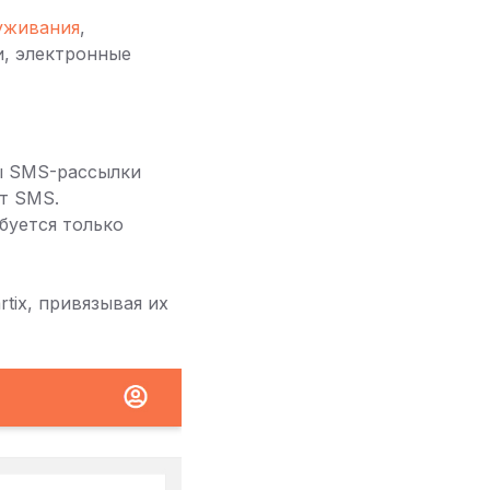
уживания
,
и, электронные
фы SMS-рассылки
т SMS.
буется только
tix, привязывая их