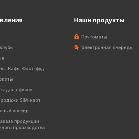
вления
Наши продукты
Почтоматы
клубы
Электронная очередь
на
ны, Кафе, Фаст-фуд
ркеты
ы для офисов
продажи SIM-карт
нный кассир
заказа продукции
нного производства