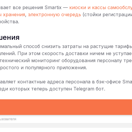
вает все решения Smartix —
киоски и кассы самообсл
ы хранения
,
электронную очередь
(стойки регистраци
ройства.
шения
имальный способ снизить затраты на растущие тари
лений. При этом скорость доставки ничем не уступае
технический мониторинг оборудования персоналу тре
простого и популярного приложения.
вляет контактные адреса персонала в бэк-офисе Smar
еди которых теперь доступен Telegram бот.