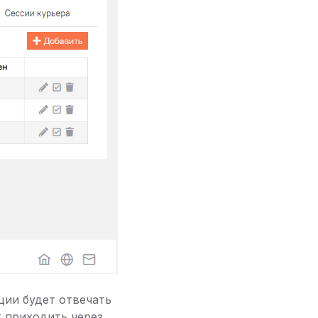
ции будет отвечать
т приходить через