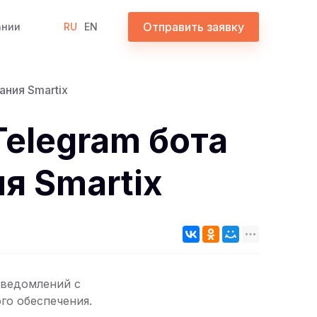
Отправить заявку
ании
RU
EN
ния Smartix
elegram бота
я Smartix
уведомлений с
го обеспечения.